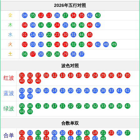
2026年五行对照
金
04
05
12
13
26
27
34
35
42
43
木
08
09
16
17
24
25
38
39
46
47
水
01
14
15
22
23
30
31
44
45
火
02
03
10
11
18
19
32
33
40
41
48
49
土
06
07
20
21
28
29
36
37
波色对照
01
02
07
08
12
13
18
19
23
24
29
30
34
35
红波
40
45
46
03
04
09
10
14
15
20
25
26
31
36
37
41
42
蓝波
47
48
05
06
11
16
17
21
22
27
28
32
33
38
39
43
绿波
44
49
合数单双
01
03
05
07
09
10
12
14
16
18
21
23
25
27
合单
29
30
32
34
36
38
41
43
45
47
49