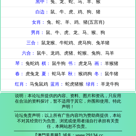
黑中：
兔、龙、蛇、马、羊、猴
白边：
鼠、牛、虎、鸡、狗、猪
女肖：
兔、蛇、羊、鸡、猪(五宫肖)
男肖：
鼠、牛、虎、龙、马、猴、狗
三合：
鼠龙猴、牛蛇鸡、虎马狗、兔羊猪
六合：
鼠牛、龙鸡、虎猪、蛇猴、兔狗、马羊
琴：
兔蛇鸡
棋：
鼠牛狗
书：
虎龙马
画：
羊猴猪
春：
虎兔龙
夏：
蛇马羊
秋：
猴鸡狗
冬：
鼠牛猪
红肖：
马兔鼠鸡
蓝肖：
蛇虎猪猴
绿肖：
羊龙牛狗
说明：本论坛所提供的内容、资料、图片和资讯，只应用
在合法的资料探讨，暂不适用于其它，外围和使用。特此
声明！
论坛免责声明：以上所有广告内容均为赞助商提供，本站
不对其经营行为负责。浏览或使用者须自行承担有关责
任，本网站恕不负责。
【澳門凤凰网】域名：www.29134.cc