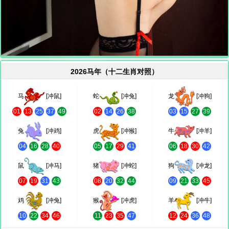
2026马年（十二生肖对照）
马
[冲鼠]
蛇
[冲兔]
龙
[冲狗]
01
13
25
37
49
02
14
26
38
03
15
27
39
兔
[冲鸡]
虎
[冲猴]
牛
[冲羊]
04
16
28
40
05
17
29
41
06
18
30
42
鼠
[冲马]
猪
[冲蛇]
狗
[冲龙]
07
19
31
43
08
20
32
44
09
21
33
45
鸡
[冲兔]
猴
[冲虎]
羊
[冲牛]
10
22
34
46
11
23
35
47
12
24
36
48