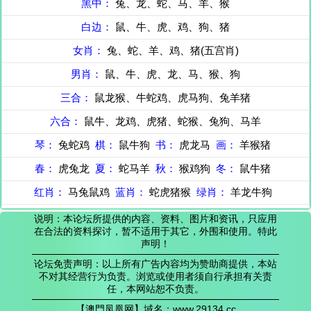
黑中：
兔、龙、蛇、马、羊、猴
白边：
鼠、牛、虎、鸡、狗、猪
女肖：
兔、蛇、羊、鸡、猪(五宫肖)
男肖：
鼠、牛、虎、龙、马、猴、狗
三合：
鼠龙猴、牛蛇鸡、虎马狗、兔羊猪
六合：
鼠牛、龙鸡、虎猪、蛇猴、兔狗、马羊
琴：
兔蛇鸡
棋：
鼠牛狗
书：
虎龙马
画：
羊猴猪
春：
虎兔龙
夏：
蛇马羊
秋：
猴鸡狗
冬：
鼠牛猪
红肖：
马兔鼠鸡
蓝肖：
蛇虎猪猴
绿肖：
羊龙牛狗
说明：本论坛所提供的内容、资料、图片和资讯，只应用
在合法的资料探讨，暂不适用于其它，外围和使用。特此
声明！
论坛免责声明：以上所有广告内容均为赞助商提供，本站
不对其经营行为负责。浏览或使用者须自行承担有关责
任，本网站恕不负责。
【澳門凤凰网】域名：www.29134.cc